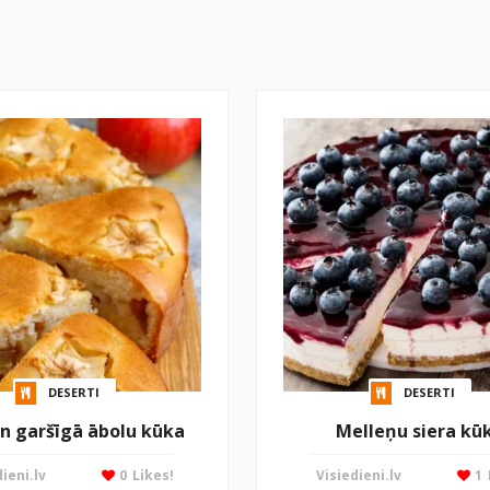
DESERTI
DESERTI
un garšīgā ābolu kūka
Melleņu siera kū
ieni.lv
0
Likes!
Visiedieni.lv
1