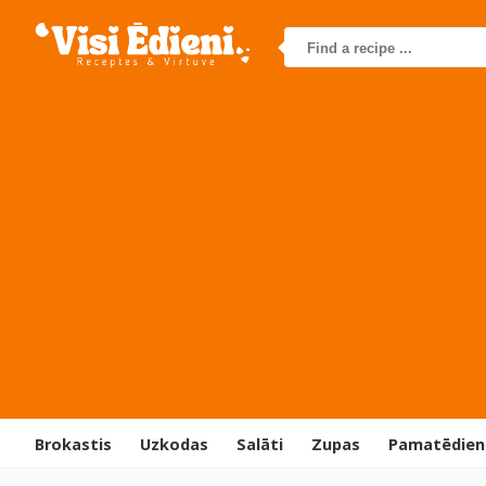
Brokastis
Uzkodas
Salāti
Zupas
Pamatēdien