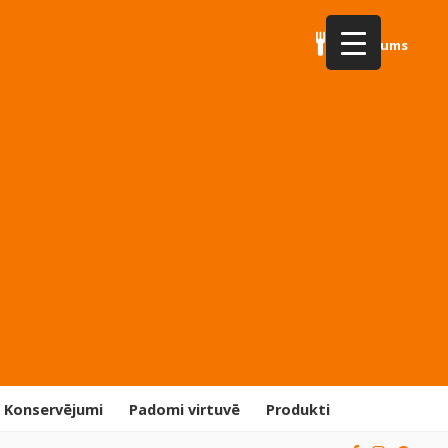
Par mums
Konservējumi
Padomi virtuvē
Produkti