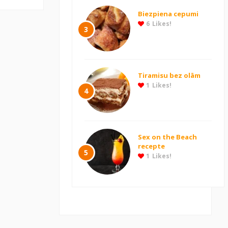
Biezpiena cepumi
6
Likes!
3
Tiramisu bez olām
1
Likes!
4
Sex on the Beach
recepte
5
1
Likes!