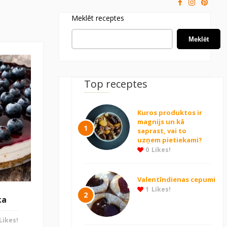
Meklēt receptes
Meklēt
Top receptes
Kuros produktos ir
magnijs un kā
1
saprast, vai to
uzņem pietiekami?
0
Likes!
Valentīndienas cepumi
1
Likes!
2
ka
Likes!