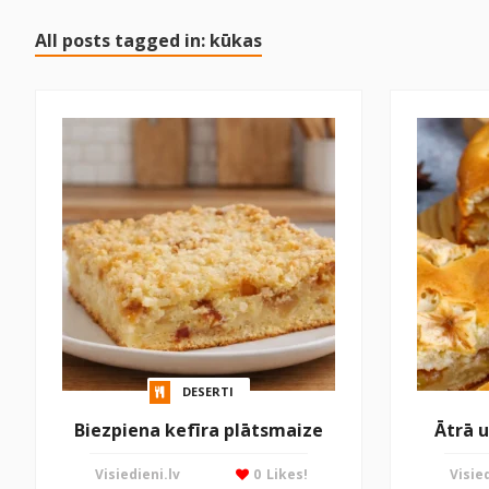
All posts tagged in: kūkas
DESERTI
Biezpiena kefīra plātsmaize
Ātrā 
Visiedieni.lv
0
Likes!
Visied