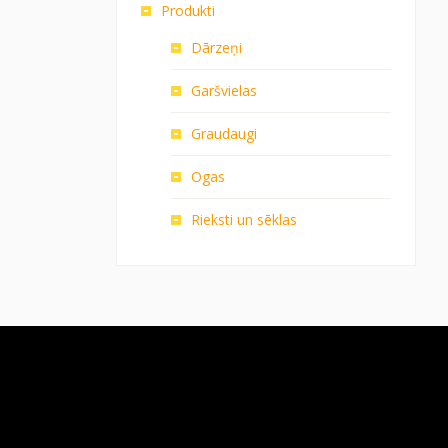
Produkti
Dārzeņi
Garšvielas
Graudaugi
Ogas
Rieksti un sēklas