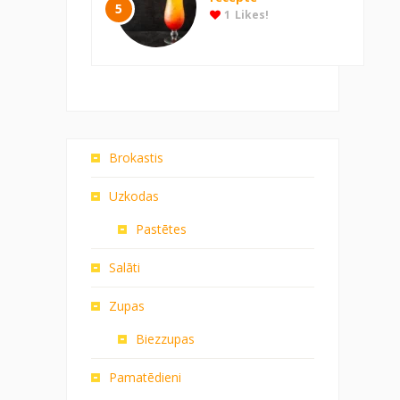
5
1
Likes!
Brokastis
Uzkodas
Pastētes
Salāti
Zupas
Biezzupas
Pamatēdieni