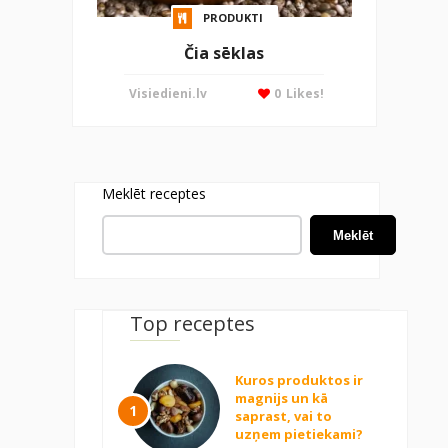
PRODUKTI
Čia sēklas
Visiedieni.lv
0
Likes!
Meklēt receptes
Meklēt
Top receptes
Kuros produktos ir
magnijs un kā
1
saprast, vai to
uzņem pietiekami?