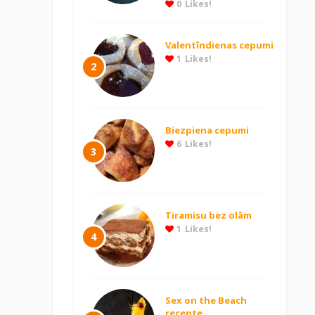
0
Likes!
Valentīndienas cepumi
1
Likes!
2
Biezpiena cepumi
6
Likes!
3
Tiramisu bez olām
1
Likes!
4
Sex on the Beach
recepte