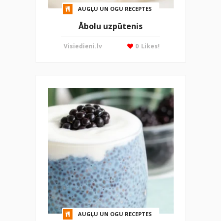
AUGĻU UN OGU RECEPTES
Ābolu uzpūtenis
Visiedieni.lv
0
Likes!
AUGĻU UN OGU RECEPTES