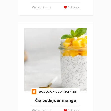
Visiedieni.lv
1
Likes!
AUGĻU UN OGU RECEPTES
Čia pudiņš ar mango
Visiedieni.lv
1
Likes!