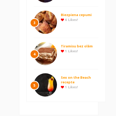
Biezpiena cepumi
6
Likes!
3
Tiramisu bez olām
1
Likes!
4
Sex on the Beach
recepte
5
1
Likes!