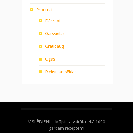
Produkti
Dārzeņi
Garšvielas
Graudaugi
Ogas
Rieksti un sēklas
VISI ĒDIENI – Mājvieta vairāk nekā 1000
gardām receptēm!