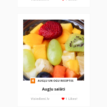
AUGĻU UN OGU RECEPTES
Augļu salāti
Visiedieni.lv
1
Likes!