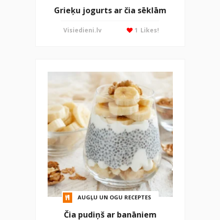
Grieķu jogurts ar čia sēklām
Visiedieni.lv
1
Likes!
AUGĻU UN OGU RECEPTES
Čia pudiņš ar banāniem