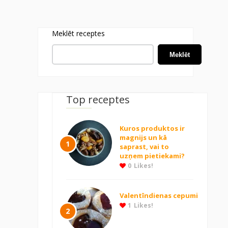
Meklēt receptes
Meklēt
Top receptes
Kuros produktos ir
magnijs un kā
1
saprast, vai to
uzņem pietiekami?
0
Likes!
Valentīndienas cepumi
1
Likes!
2