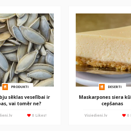
PRODUKTI
DESERTI
bju sēklas veselībai ir
Maskarpones siera kū
bas, vai tomēr ne?
cepšanas
ieni.lv
0
Likes!
Visiedieni.lv
0