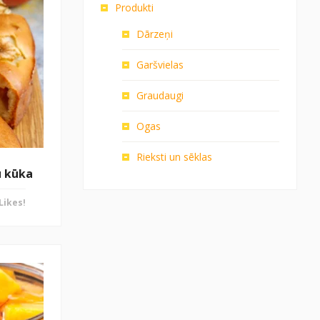
Produkti
Dārzeņi
Garšvielas
Graudaugi
Ogas
Rieksti un sēklas
u kūka
Likes!