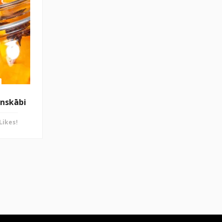
onskābi
Likes!