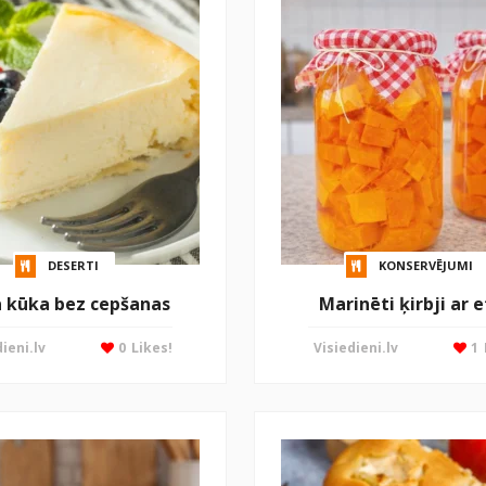
DESERTI
KONSERVĒJUMI
a kūka bez cepšanas
Marinēti ķirbji ar e
ieni.lv
0
Likes!
Visiedieni.lv
1