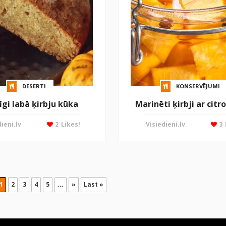
DESERTI
KONSERVĒJUMI
īgi labā ķirbju kūka
Marinēti ķirbji ar citr
ieni.lv
2
Likes!
Visiedieni.lv
3
1
2
3
4
5
...
»
Last »