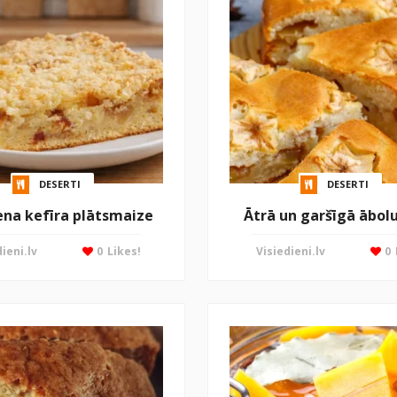
DESERTI
DESERTI
ena kefīra plātsmaize
Ātrā un garšīgā ābol
ieni.lv
0
Likes!
Visiedieni.lv
0