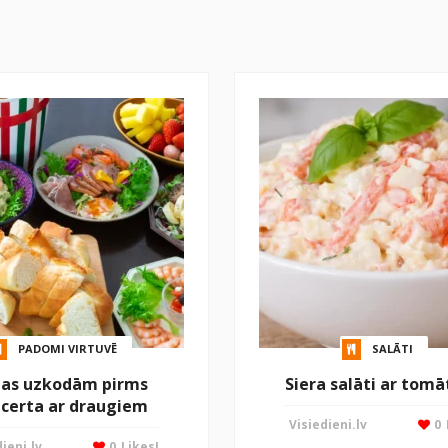
PADOMI VIRTUVĒ
SALĀTI
jas uzkodām pirms
Siera salāti ar tom
certa ar draugiem
Visiedieni.lv
0
ieni.lv
0
Likes!