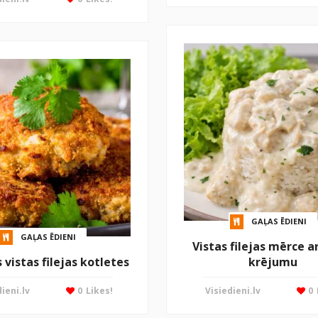
GAĻAS ĒDIENI
GAĻAS ĒDIENI
Vistas filejas mērce a
vistas filejas kotletes
krējumu
ieni.lv
0
Likes!
Visiedieni.lv
0