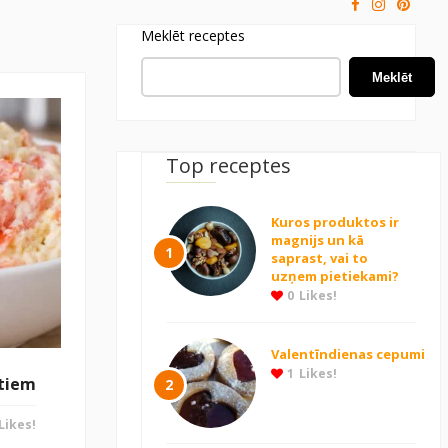
Meklēt receptes
Meklēt
Top receptes
Kuros produktos ir
magnijs un kā
1
saprast, vai to
uzņem pietiekami?
0
Likes!
Valentīndienas cepumi
1
Likes!
ātiem
2
Likes!