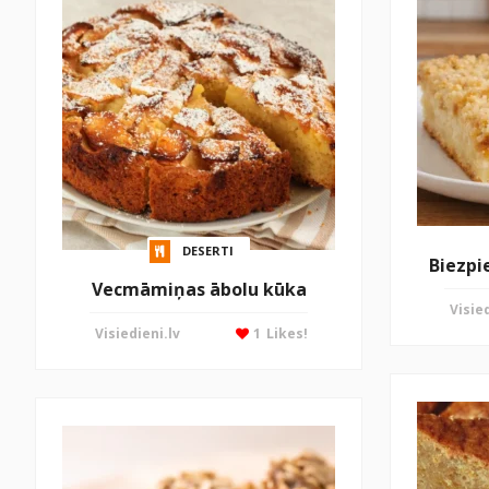
DESERTI
Biezpi
Vecmāmiņas ābolu kūka
Visied
Visiedieni.lv
1
Likes!