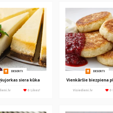
DESERTI
DESERTI
 Ņujorkas siera kūka
Vienkāršie biezpiena p
ieni.lv
0
Likes!
Visiedieni.lv
0