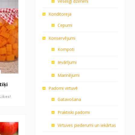
Veselīgi dzērieni
Konditoreja
Cepumi
Konservējumi
Kompoti
Ievārījumi
Marinējumi
tiķi
Padomi virtuvē
Likes!
Gatavošana
Praktiski padomi
Virtuves piederumi un iekārtas