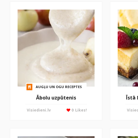
AUGĻU UN OGU RECEPTES
Ābolu uzpūtenis
Īstā
Visiedieni.lv
0
Likes!
Visied