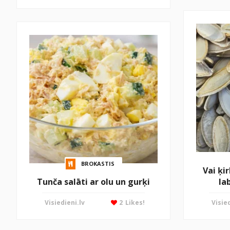
BROKASTIS
Vai ķir
Tunča salāti ar olu un gurķi
la
Visiedieni.lv
2
Likes!
Visied