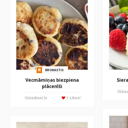
BROKASTIS
Vecmāmiņas biezpiena
Sier
plācenīši
Visied
Visiedieni.lv
1
Likes!