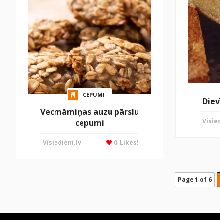
CEPUMI
Diev
Vecmāmiņas auzu pārslu
Visied
cepumi
Visiedieni.lv
0
Likes!
Page 1 of 6