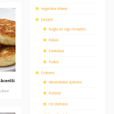
Veģetārie ēdieni
Deserti
Augļu un ogu receptes
Kūkas
Pankūkas
Pudiņi
Dzērieni
lācenīši
Alkoholiskie dzērieni
Likes!
Kokteiļi
Citi dzērieni