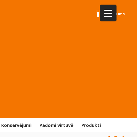
Par mums
Konservējumi
Padomi virtuvē
Produkti