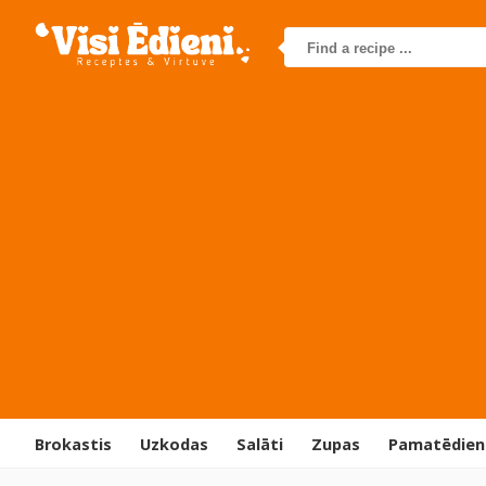
Brokastis
Uzkodas
Salāti
Zupas
Pamatēdien