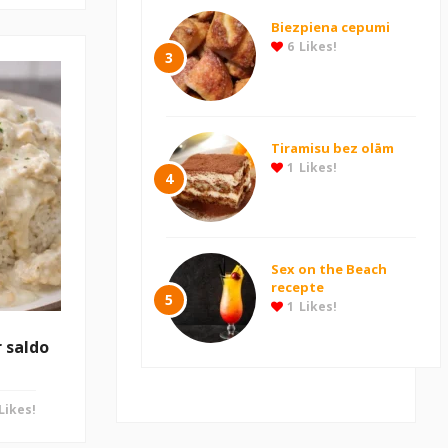
Biezpiena cepumi
6
Likes!
3
Tiramisu bez olām
1
Likes!
4
Sex on the Beach
recepte
5
1
Likes!
r saldo
Likes!