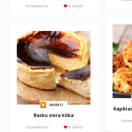
Visiedieni.lv
0
Likes!
DESERTI
Kapātas 
Basku siera kūka
Visied
Visiedieni.lv
0
Likes!