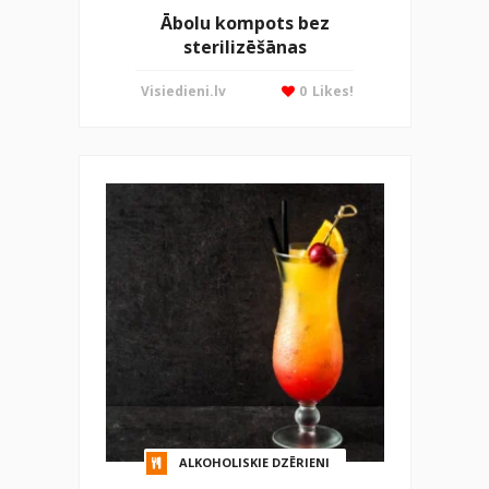
Ābolu kompots bez
sterilizēšānas
Visiedieni.lv
0
Likes!
ALKOHOLISKIE DZĒRIENI