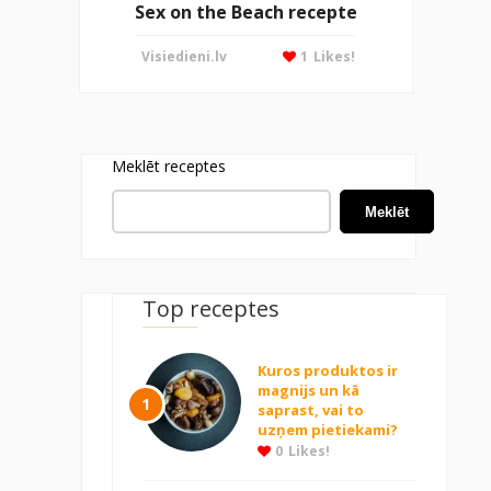
Sex on the Beach recepte
Visiedieni.lv
1
Likes!
Meklēt receptes
Meklēt
Top receptes
Kuros produktos ir
magnijs un kā
1
saprast, vai to
uzņem pietiekami?
0
Likes!