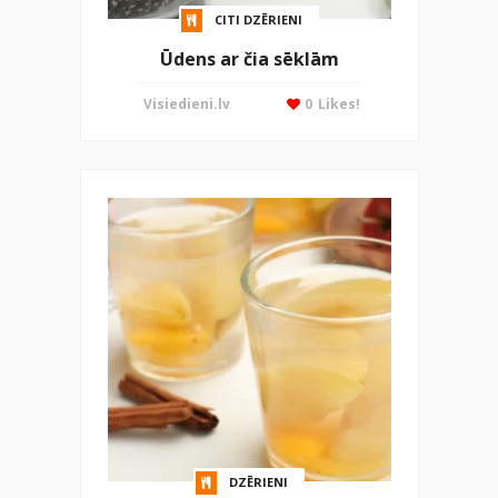
CITI DZĒRIENI
Ūdens ar čia sēklām
Visiedieni.lv
0
Likes!
DZĒRIENI