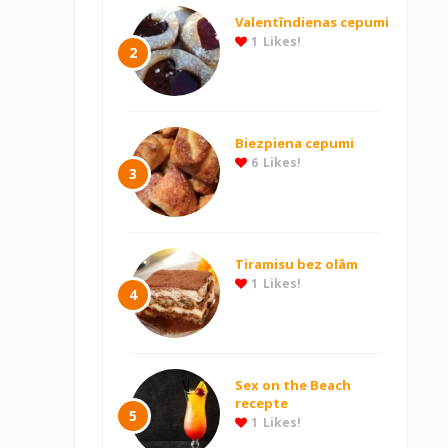
Valentīndienas cepumi
1
Likes!
2
Biezpiena cepumi
6
Likes!
3
Tiramisu bez olām
1
Likes!
4
Sex on the Beach
recepte
5
1
Likes!