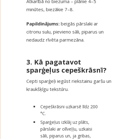
Atkarībā no biezuma – plānie 4–5
minūtes, biezākie 7–8.
Papildinājums:
beigās pārslaki ar
citronu sulu, pievieno sāli, piparus un
nedaudz rīvēta parmezāna.
3. Kā pagatavot
sparģeļus cepeškrāsnī?
Cepti sparģeļi iegūst riekstainu garšu un
kraukšķīgu tekstūru.
Cepeškrāsni uzkarsē līdz 200
°C.
Sparģeļus izklāj uz plāts,
pārslaki ar olīveļļu, uzkaisi
sāli, piparus un, ja gribas,