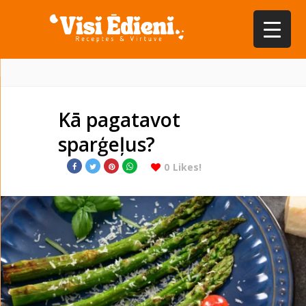
Kā pagatavot
sparģeļus?
0
Likes!