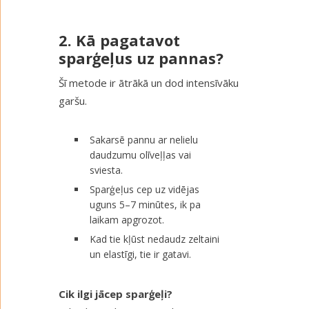
2. Kā pagatavot
sparģeļus uz pannas?
Šī metode ir ātrākā un dod intensīvāku
garšu.
Sakarsē pannu ar nelielu
daudzumu olīveļļas vai
sviesta.
Sparģeļus cep uz vidējas
uguns 5–7 minūtes, ik pa
laikam apgrozot.
Kad tie kļūst nedaudz zeltaini
un elastīgi, tie ir gatavi.
Cik ilgi jācep sparģeļi?