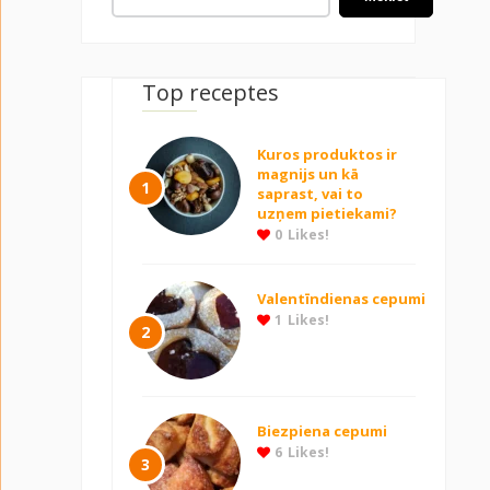
Top receptes
Kuros produktos ir
magnijs un kā
1
saprast, vai to
uzņem pietiekami?
0
Likes!
Valentīndienas cepumi
1
Likes!
2
Biezpiena cepumi
6
Likes!
3