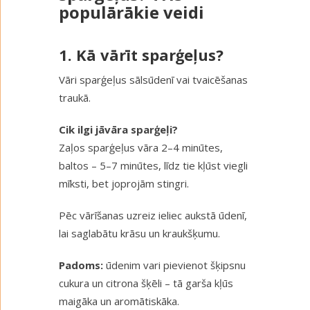
populārākie veidi
1. Kā vārīt sparģeļus?
Vāri sparģeļus sālsūdenī vai tvaicēšanas
traukā.
Cik ilgi jāvāra sparģeļi?
Zaļos sparģeļus vāra 2–4 minūtes,
baltos – 5–7 minūtes, līdz tie kļūst viegli
mīksti, bet joprojām stingri.
Pēc vārīšanas uzreiz ieliec aukstā ūdenī,
lai saglabātu krāsu un kraukšķumu.
Padoms:
ūdenim vari pievienot šķipsnu
cukura un citrona šķēli – tā garša kļūs
maigāka un aromātiskāka.