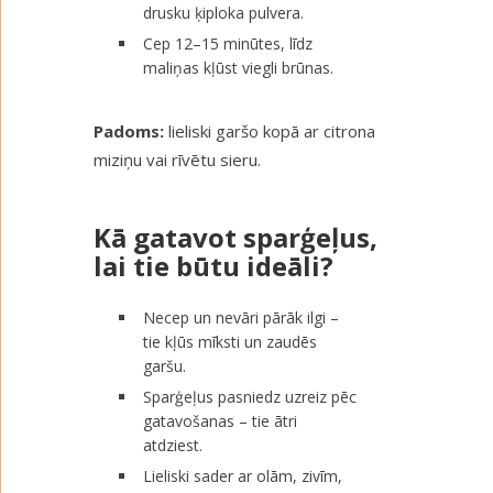
drusku ķiploka pulvera.
Cep 12–15 minūtes, līdz
maliņas kļūst viegli brūnas.
Padoms:
lieliski garšo kopā ar citrona
miziņu vai rīvētu sieru.
Kā gatavot sparģeļus,
lai tie būtu ideāli?
Necep un nevāri pārāk ilgi –
tie kļūs mīksti un zaudēs
garšu.
Sparģeļus pasniedz uzreiz pēc
gatavošanas – tie ātri
atdziest.
Lieliski sader ar olām, zivīm,