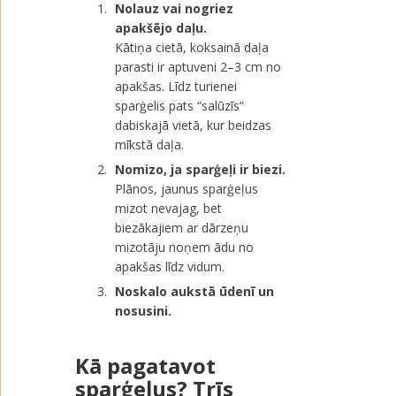
Nolauz vai nogriez
apakšējo daļu.
Kātiņa cietā, koksainā daļa
parasti ir aptuveni 2–3 cm no
apakšas. Līdz turienei
sparģelis pats “salūzīs”
dabiskajā vietā, kur beidzas
mīkstā daļa.
Nomizo, ja sparģeļi ir biezi.
Plānos, jaunus sparģeļus
mizot nevajag, bet
biezākajiem ar dārzeņu
mizotāju noņem ādu no
apakšas līdz vidum.
Noskalo aukstā ūdenī un
nosusini.
Kā pagatavot
sparģeļus? Trīs