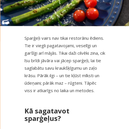
Sparģeļi vairs nav tikai restorānu ēdiens.
Tie ir viegli pagatavojami, veselīgi un
garšīgi arī mājās. Tikai daži cilvēki zina, cik
īsu brīdi jāvāra vai jācep sparģeļi, lai tie
saglabātu savu kraukšķīgumu un zaļo
krāsu. Pārāk ilgi – un tie kļūst mīksti un
ūdeņaini; pārāk maz – rūgteni. Tāpēc
viss ir atkarīgs no laika un metodes.
Kā sagatavot
sparģeļus?