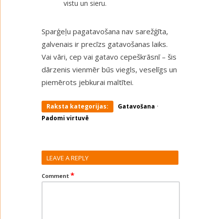
vistu un sieru.
Sparģeļu pagatavošana nav sarežģīta,
galvenais ir precīzs gatavošanas laiks.
Vai vāri, cep vai gatavo cepeškrāsnī – šis
dārzenis vienmēr būs viegls, veselīgs un
piemērots jebkurai maltītei.
·
Raksta kategorijas:
Gatavošana
Padomi virtuvē
LEAVE A REPLY
*
Comment