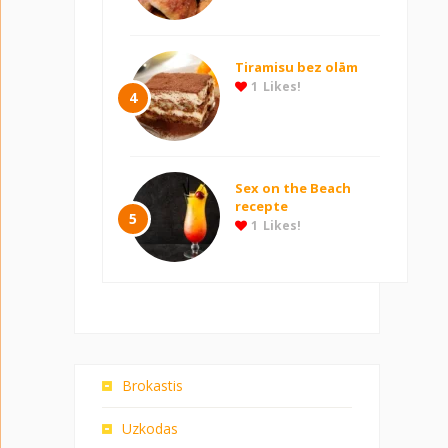
Tiramisu bez olām
1
Likes!
4
Sex on the Beach
recepte
5
1
Likes!
Brokastis
Uzkodas