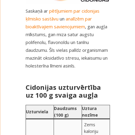
Saskaņā ar
pētījumiem par cidonijas
ķīmisko sastāvu
un
analīzēm par
bioaktīvajiem savienojumiem
, gan augļa
mīkstums, gan miza satur augstu
polifenolu, flavonoīdu un tanīnu
daudzumu. Šīs vielas palīdz organismam
mazināt oksidatīvo stresu, iekaisumu un
holesterīna līmeni asinīs.
Cidonijas uzturvērtība
uz 100 g svaiga augļa
Daudzums
Uztura
Uzturviela
(100 g)
nozīme
Zems
kaloriju