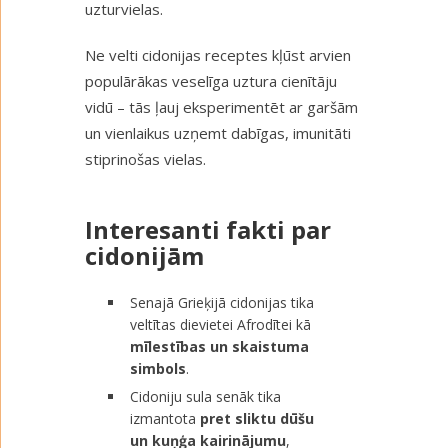
uzturvielas.
Ne velti cidonijas receptes kļūst arvien
populārākas veselīga uztura cienītāju
vidū – tās ļauj eksperimentēt ar garšām
un vienlaikus uzņemt dabīgas, imunitāti
stiprinošas vielas.
Interesanti fakti par
cidonijām
Senajā Grieķijā cidonijas tika
veltītas dievietei Afrodītei kā
mīlestības un skaistuma
simbols
.
Cidoniju sula senāk tika
izmantota
pret sliktu dūšu
un kuņģa kairinājumu
,