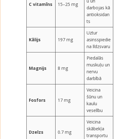
u un
C vitamīns
15–25 mg
darbojas kā
antioksidan
ts
Uztur
Kālijs
197 mg
asinsspiedie
na līdzsvaru
Piedalās
muskuļu un
Magnijs
8 mg
nervu
darbībā
Veicina
šūnu un
Fosfors
17 mg
kaulu
veselību
Veicina
skābekļa
Dzelzs
0.7 mg
transportu