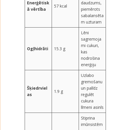
Enerģētisk
daudzums,
57 kcal
ā vērtība
piemērots
sabalansēta
m uzturam
Lēni
sagremoja
mi cukuri,
Ogļhidrāti
15.3 g
kas
nodrošina
enerģiju
Uzlabo
gremošanu
Šķiedrviel
un palīdz
1.9 g
as
regulēt
cukura
līmeni asinīs
Stiprina
imūnsistēm