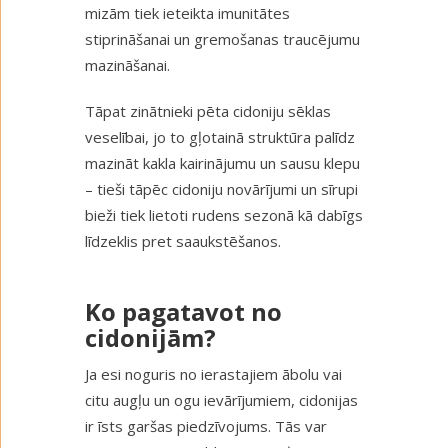
mizām tiek ieteikta imunitātes
stiprināšanai un gremošanas traucējumu
mazināšanai.
Tāpat zinātnieki pēta cidoniju sēklas
veselībai, jo to gļotainā struktūra palīdz
mazināt kakla kairinājumu un sausu klepu
– tieši tāpēc cidoniju novārījumi un sīrupi
bieži tiek lietoti rudens sezonā kā dabīgs
līdzeklis pret saaukstēšanos.
Ko pagatavot no
cidonijām
?
Ja esi noguris no ierastajiem ābolu vai
citu augļu un ogu ievārījumiem, cidonijas
ir īsts garšas piedzīvojums. Tās var