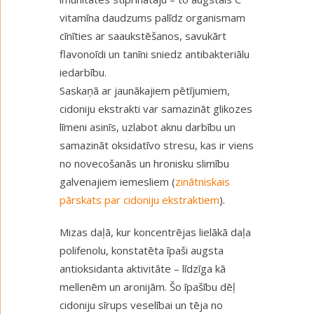
vitamīna daudzums palīdz organismam
cīnīties ar saaukstēšanos, savukārt
flavonoīdi un tanīni sniedz antibakteriālu
iedarbību.
Saskaņā ar jaunākajiem pētījumiem,
cidoniju ekstrakti var samazināt glikozes
līmeni asinīs, uzlabot aknu darbību un
samazināt oksidatīvo stresu, kas ir viens
no novecošanās un hronisku slimību
galvenajiem iemesliem (
zinātniskais
pārskats par cidoniju ekstraktiem
).
Mizas daļā, kur koncentrējas lielākā daļa
polifenolu, konstatēta īpaši augsta
antioksidanta aktivitāte – līdzīga kā
mellenēm un aronijām. Šo īpašību dēļ
cidoniju sīrups veselībai un tēja no