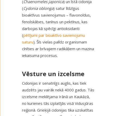
(
Chaenomeles japonica
) un īstā cidonija
(
Cydonia oblonga
) satur līdzīgus
bioaktīvus savienojumus – flavonoīdus,
fenolskābes, tanīnus un pektīnus, kas
darbojas kā spēcīgi antioksidanti
(
pētījumi par bioaktīvo savienojumu
saturu
). Šīs vielas palīdz organismam
cīnīties ar brīvajiem radikāļiem un mazina
iekaisuma procesus.
Vēsture un izcelsme
Cidonijas ir senatnīgs auglis, kas tiek
audzēts jau vairāk nekā 4000 gadus. Tās
izcelsme meklējama Irānā un Kaukāzā,
no kurienes tās izplatījās visā Vidusjūras
reģionā. Grieķijā cidonijas tika uzskatītas