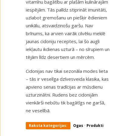
vitamīnu bagātību ar plašām kulinārajām
iespējām. Tās palīdz stiprināt imunitāti,
uzlabot gremošanu un piešķir ēdieniem
unikālu, atsvaidzinošu garšu. Nav
brīnums, ka arvien vairāk cilvēku meklē
jaunas cidoniju receptes, lai šo augli
iekļautu ikdienas uzturā – no sīrupiem un
tējām līdz desertiem un mērcēm.
Cidonijas nav tikai sezonāla modes lieta
– tās ir veselīga dzīvesveida klasika, kas
apvieno senas tradīcijas ar mūsdienu
uzturzinātni. Rudens bez cidonijām
vienkārši nebūtu tik bagātīgs ne garšā,
ne veselībā.
·
Raksta kategorijas:
Ogas
Produkti