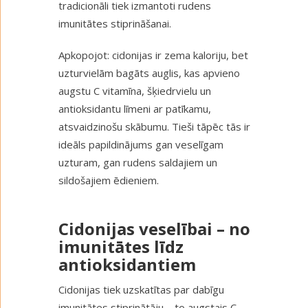
tradicionāli tiek izmantoti rudens
imunitātes stiprināšanai.
Apkopojot: cidonijas ir zema kaloriju, bet
uzturvielām bagāts auglis, kas apvieno
augstu C vitamīna, šķiedrvielu un
antioksidantu līmeni ar patīkamu,
atsvaidzinošu skābumu. Tieši tāpēc tās ir
ideāls papildinājums gan veselīgam
uzturam, gan rudens saldajiem un
sildošajiem ēdieniem.
Cidonijas veselībai – no
imunitātes līdz
antioksidantiem
Cidonijas tiek uzskatītas par dabīgu
imunitātes stiprinātāju – to augstais C