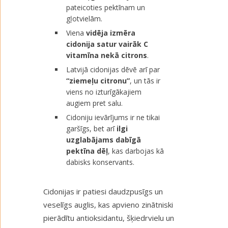
pateicoties pektīnam un
gļotvielām.
Viena
vidēja izmēra
cidonija satur vairāk C
vitamīna nekā citrons
.
Latvijā cidonijas dēvē arī par
“ziemeļu citronu”
, un tās ir
viens no izturīgākajiem
augiem pret salu.
Cidoniju ievārījums ir ne tikai
garšīgs, bet arī
ilgi
uzglabājams dabīgā
pektīna dēļ
, kas darbojas kā
dabisks konservants.
Cidonijas ir patiesi daudzpusīgs un
veselīgs auglis, kas apvieno zinātniski
pierādītu antioksidantu, šķiedrvielu un