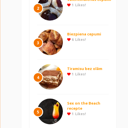
1
Likes!
2
Biezpiena cepumi
6
Likes!
3
Tiramisu bez olām
1
Likes!
4
Sex on the Beach
recepte
5
1
Likes!