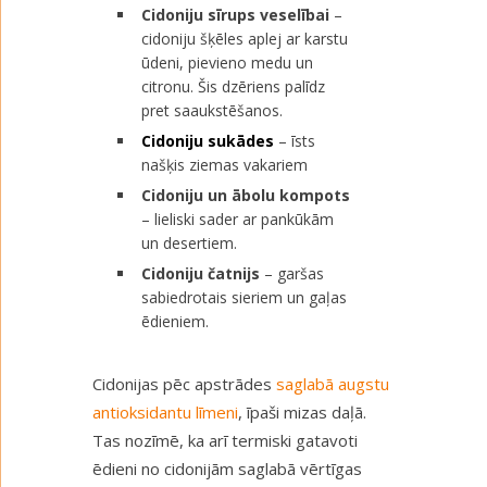
Cidoniju sīrups veselībai
–
cidoniju šķēles aplej ar karstu
ūdeni, pievieno medu un
citronu. Šis dzēriens palīdz
pret saaukstēšanos.
Cidoniju sukādes
– īsts
našķis ziemas vakariem
Cidoniju un ābolu kompots
– lieliski sader ar pankūkām
un desertiem.
Cidoniju čatnijs
– garšas
sabiedrotais sieriem un gaļas
ēdieniem.
Cidonijas pēc apstrādes
saglabā augstu
antioksidantu līmeni
, īpaši mizas daļā.
Tas nozīmē, ka arī termiski gatavoti
ēdieni no cidonijām saglabā vērtīgas