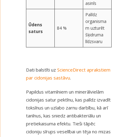
asinīs
Palīdz
organisma
Ūdens
84 %
m uzturēt
saturs
šķidruma
līdzsvaru
Dati balstīti uz
ScienceDirect aprakstiem
par cidonijas sastāvu
.
Papildus vitamīniem un minerālvielām
cidonijas satur pektīnu, kas palīdz izvadīt
toksīnus un uzlabo zarnu darbību, kā arī
tanīnus, kas sniedz antibakteriālu un
pretiekaisuma efektu. Tieši tāpēc
cidoniju sīrups veselībai un tēja no mizas