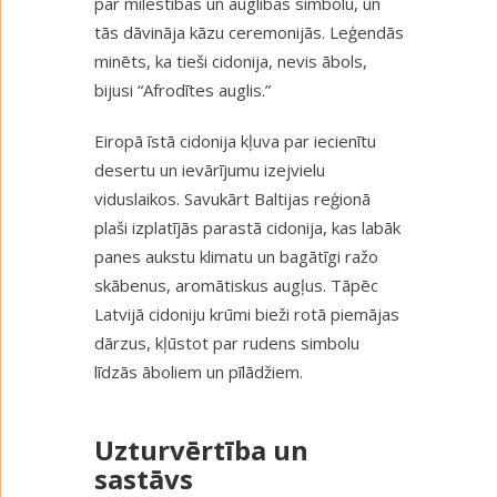
par mīlestības un auglības simbolu, un
tās dāvināja kāzu ceremonijās. Leģendās
minēts, ka tieši cidonija, nevis ābols,
bijusi “Afrodītes auglis.”
Eiropā īstā cidonija kļuva par iecienītu
desertu un ievārījumu izejvielu
viduslaikos. Savukārt Baltijas reģionā
plaši izplatījās parastā cidonija, kas labāk
panes aukstu klimatu un bagātīgi ražo
skābenus, aromātiskus augļus. Tāpēc
Latvijā cidoniju krūmi bieži rotā piemājas
dārzus, kļūstot par rudens simbolu
līdzās āboliem un pīlādžiem.
Uzturvērtība un
sastāvs