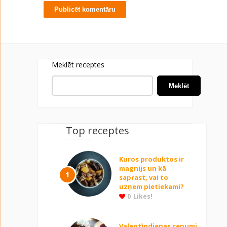
Meklēt receptes
Meklēt
Top receptes
Kuros produktos ir
magnijs un kā
1
saprast, vai to
uzņem pietiekami?
0
Likes!
Valentīndienas cepumi