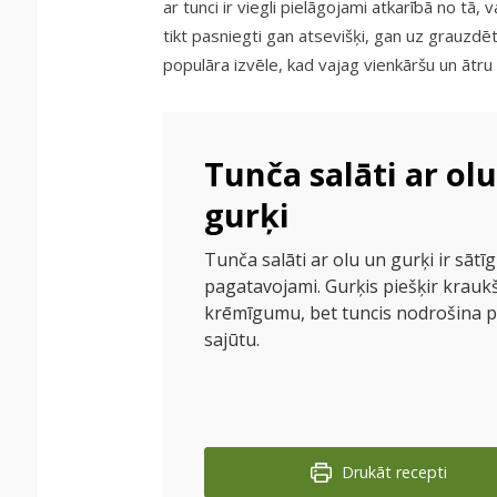
ar tunci ir viegli pielāgojami atkarībā no tā, v
tikt pasniegti gan atsevišķi, gan uz grauzdēta
populāra izvēle, kad vajag vienkāršu un ātru m
Tunča salāti ar ol
gurķi
Tunča salāti ar olu un gurķi ir sātīgi
pagatavojami. Gurķis piešķir krauk
krēmīgumu, bet tuncis nodrošina p
sajūtu.
Drukāt recepti