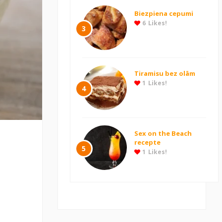
Biezpiena cepumi
6
Likes!
3
Tiramisu bez olām
1
Likes!
4
Sex on the Beach
recepte
5
1
Likes!