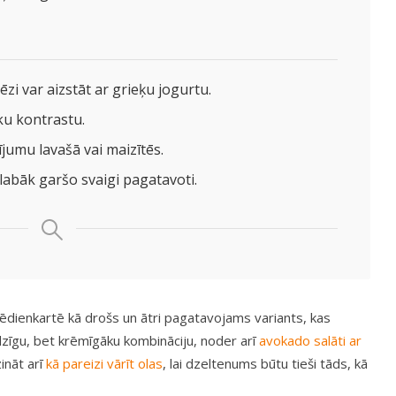
ēzi var aizstāt ar grieķu jogurtu.
ku kontrastu.
ījumu lavašā vai maizītēs.
slabāk garšo svaigi pagatavoti.
s ēdienkartē kā drošs un ātri pagatavojams variants, kas
dzīgu, bet krēmīgāku kombināciju, noder arī
avokado salāti ar
ināt arī
kā pareizi vārīt olas
, lai dzeltenums būtu tieši tāds, kā