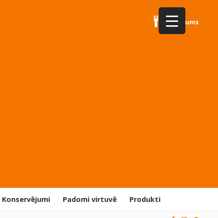
Par mums
Konservējumi
Padomi virtuvē
Produkti