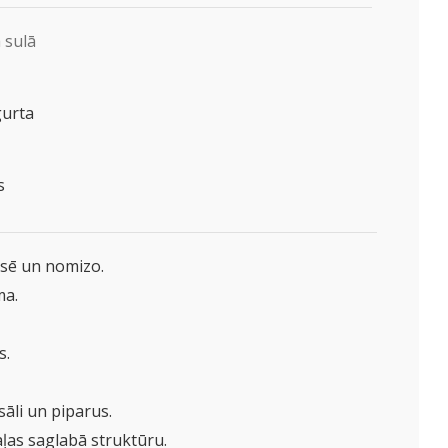
 sulā
gurta
s
esē un nomizo.
ma.
s.
sāli un piparus.
daļas saglabā struktūru.