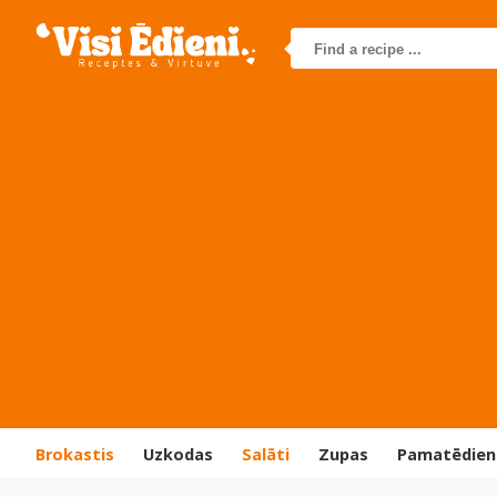
Brokastis
Uzkodas
Salāti
Zupas
Pamatēdien