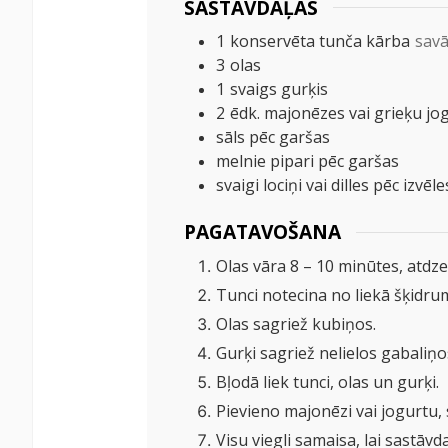
SASTĀVDAĻAS
1
konservēta tunča kārba
savā
3
olas
1
svaigs gurķis
2
ēdk.
majonēzes vai grieķu jo
sāls pēc garšas
melnie pipari pēc garšas
svaigi lociņi vai dilles pēc izvēle
PAGATAVOŠANA
Olas vāra 8 – 10 minūtes, atdz
Tunci notecina no liekā šķidru
Olas sagriež kubiņos.
Gurķi sagriež nelielos gabaliņo
Bļodā liek tunci, olas un gurķi.
Pievieno majonēzi vai jogurtu, 
Visu viegli samaisa, lai sastāv