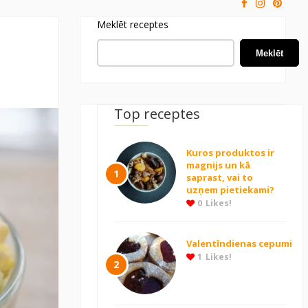
Meklēt receptes
Meklēt
Top receptes
Kuros produktos ir
magnijs un kā
1
saprast, vai to
uzņem pietiekami?
0
Likes!
Valentīndienas cepumi
1
Likes!
2