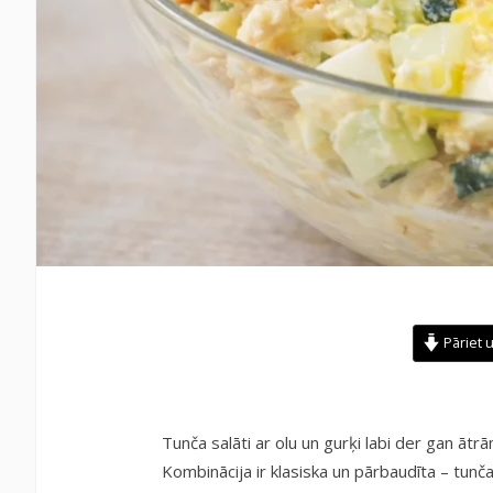
Pāriet u
Tunča salāti ar olu un gurķi labi der gan āt
Kombinācija ir klasiska un pārbaudīta – tunča