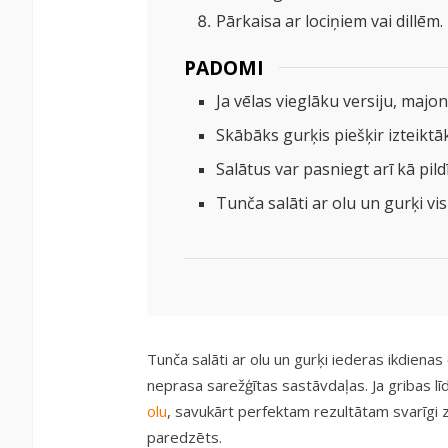
Pārkaisa ar lociņiem vai dillēm.
PADOMI
Ja vēlas vieglāku versiju, majon
Skābāks gurķis piešķir izteiktā
Salātus var pasniegt arī kā pild
Tunča salāti ar olu un gurķi vi
Tunča salāti ar olu un gurķi iederas ikdiena
neprasa sarežģītas sastāvdaļas. Ja gribas lī
olu
, savukārt perfektam rezultātam svarīgi z
paredzēts.