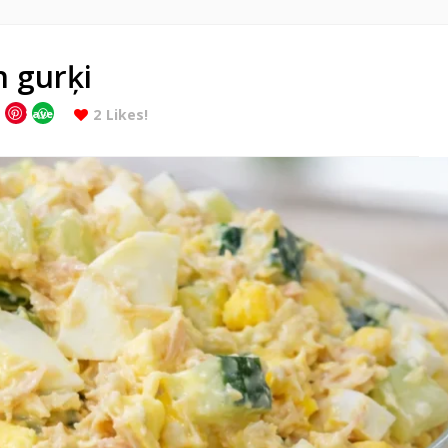
n gurķi
2
Likes!
Save