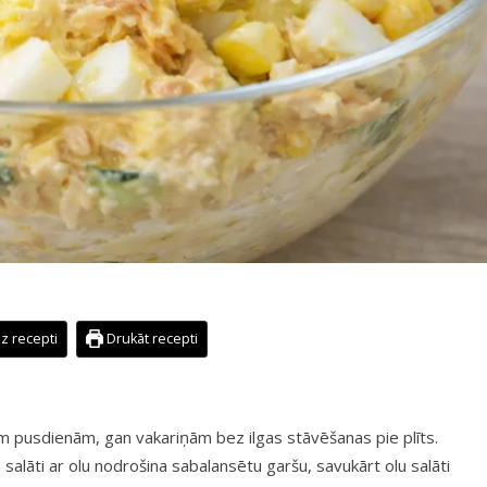
z recepti
Drukāt recepti
rām pusdienām, gan vakariņām bez ilgas stāvēšanas pie plīts.
 salāti ar olu nodrošina sabalansētu garšu, savukārt olu salāti