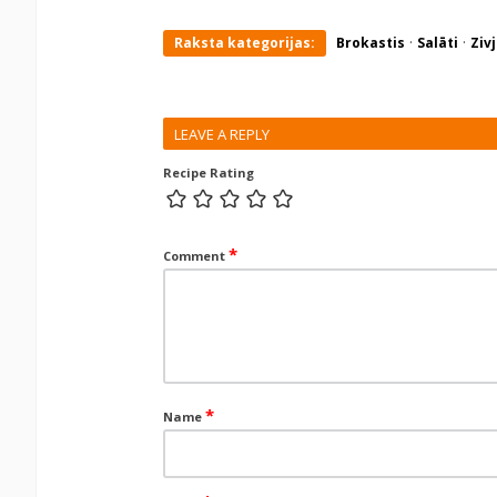
·
·
Raksta kategorijas:
Brokastis
Salāti
Ziv
LEAVE A REPLY
Recipe Rating
*
Comment
*
Name