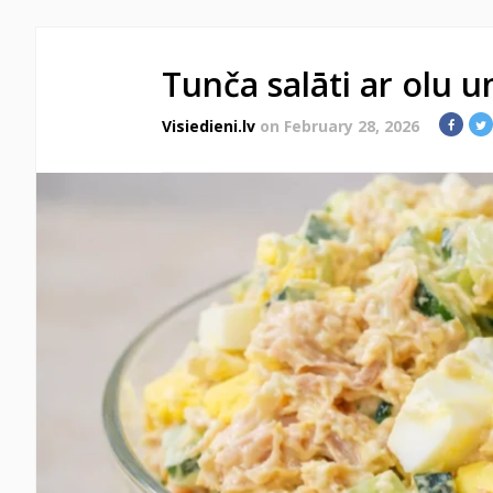
Tunča salāti ar olu u
Visiedieni.lv
on February 28, 2026