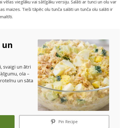
ai vēlas vieglāku vai sātīgāku versiju. Salāti ar tunci un olu var
s maizes. Tieši tāpēc olu tunča salāti un tunča olu salāti ir
altīti.
u un
, svaigi un ātri
šķīgumu, ola –
roteīnu un sāta
Pin Recipe