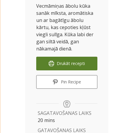
Vecmāmiņas ābolu kūka
sanāk mīksta, aromātiska
un ar bagātīgu ābolu
kārtu, kas cepoties kļūst
viegli sulīga. Kūka labi der
gan siltā veidā, gan
nākamajā dienā.
Drukāt recepti
Pin Recipe
SAGATAVOŠANAS LAIKS
minutes
20
mins
GATAVOŠANAS LAIKS