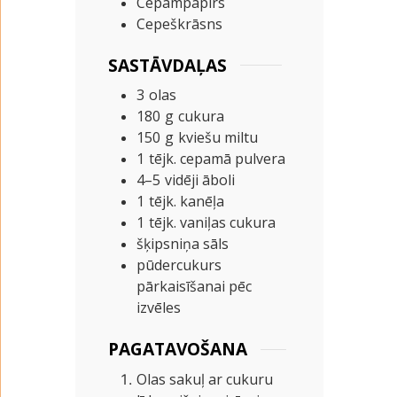
Cepampapīrs
Cepeškrāsns
SASTĀVDAĻAS
3
olas
180
g
cukura
150
g
kviešu miltu
1
tējk.
cepamā pulvera
4–5
vidēji āboli
1
tējk.
kanēļa
1
tējk.
vaniļas cukura
šķipsniņa sāls
pūdercukurs
pārkaisīšanai pēc
izvēles
PAGATAVOŠANA
Olas sakuļ ar cukuru