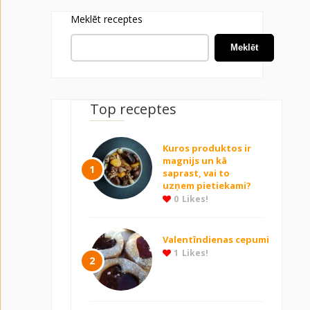
Meklēt receptes
Meklēt
Top receptes
Kuros produktos ir
magnijs un kā
1
saprast, vai to
uzņem pietiekami?
0
Likes!
Valentīndienas cepumi
1
Likes!
2