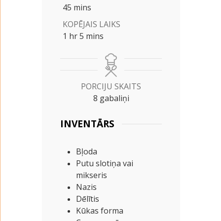
minutes
45
mins
KOPĒJAIS LAIKS
hour
minutes
1
hr
5
mins
PORCIJU SKAITS
8
gabaliņi
INVENTĀRS
Bļoda
Putu slotiņa vai
mikseris
Nazis
Dēlītis
Kūkas forma