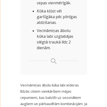
cepas vienmērīgāk.
Kūka kļūst vēl
garšīgāka pēc pilnīgas
atdzišanas.
Vecmāmiņas ābolu
kūka labi uzglabājas
slēgtā traukā līdz 2
dienām.
Vecmāmiņas ābolu kūka labi iederas
līdzās citiem vienkāršiem mājas
cepumiem, kas balstīti uz sezonāliem
augļiem un pārbaudītām kombinācijām. Ja