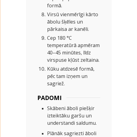
formā.
Virsū vienmērīgi kārto
ābolu šķēles un
pārkaisa ar kanēli.
Cep 180 °C
temperatūrā apmēram
40–45 minūtes, līdz
virspuse kļūst zeltaina.
Kūku atdzesē formā,
pēc tam izņem un
sagriež.
PADOMI
Skābeni āboli piešķir
izteiktāku garšu un
understandi saldumu.
Plānāk sagriezti āboli