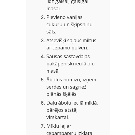
līdz gaišai, gaisīgai
masai.
Pievieno vaniļas
cukuru un šķipsniņu
sāls.
Atsevišķi sajauc miltus
ar cepamo pulveri.
Sausās sastāvdaļas
pakāpeniski iecilā olu
masā.
Ābolus nomizo, izņem
serdes un sagriež
plānās šķēlēs.
Daļu ābolu iecilā mīklā,
pārējos atstāj
virskārtai.
Mīklu lej ar
cepampapīru izklātā