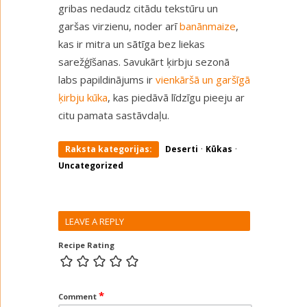
gribas nedaudz citādu tekstūru un
garšas virzienu, noder arī
banānmaize
,
kas ir mitra un sātīga bez liekas
sarežģīšanas. Savukārt ķirbju sezonā
labs papildinājums ir
vienkāršā un garšīgā
ķirbju kūka
, kas piedāvā līdzīgu pieeju ar
citu pamata sastāvdaļu.
·
·
Raksta kategorijas:
Deserti
Kūkas
Uncategorized
LEAVE A REPLY
Recipe Rating
*
Comment