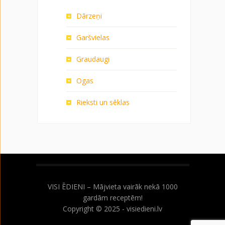
Dārzeņi
Garšvielas
Graudaugi
Ogas
Rieksti un sēklas
VISI ĒDIENI – Mājvieta vairāk nekā 1000
gardām receptēm!
Copyright © 2025 - visiedieni.lv