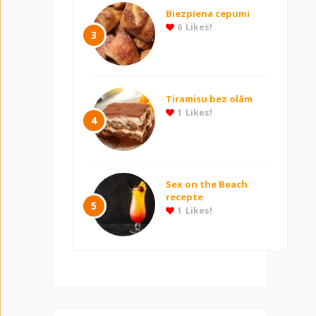
Biezpiena cepumi
6
Likes!
3
Tiramisu bez olām
1
Likes!
4
Sex on the Beach
recepte
5
1
Likes!