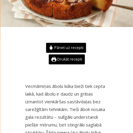
Pāriet uz recepti
Drukāt recepti
Vecmāmiņas ābolu kūka bieži tiek cepta
laikā, kad ābolu ir daudz un gribas
izmantot vienkāršas sastāvdaļas bez
sarežģītām tehnikām. Tieši āboli nosaka
gala rezultātu – sulīgāki understandi
piešķir mitrumu, bet stingrāki saglabā
struktūru. Šāda pieeja ļauj ābolu kūkai