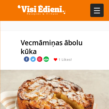
Vecmāmiņas ābolu
kūka
1
Likes!
Save